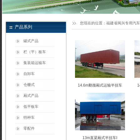
您现在的位置：
福建省闽兴专用汽车
产品系列
罐式产品
栏（平）板车
集装箱运输车
自卸车
仓栅式
14.6m鹅颈厢式运输半挂车
厢式产品
低平板车
特种车
零配件
13m直梁厢式半挂车Ⅰ