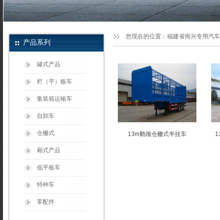
您现在的位置：
福建省闽兴专用汽车
产品系列
罐式产品
栏（平）板车
集装箱运输车
自卸车
仓栅式
13m鹅颈仓栅式半挂车
厢式产品
低平板车
特种车
零配件